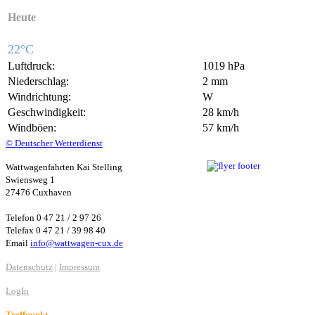
Heute
22°C
Luftdruck:
1019 hPa
Niederschlag:
2 mm
Windrichtung:
W
Geschwindigkeit:
28 km/h
Windböen:
57 km/h
© Deutscher Wetterdienst
Wattwagenfahrten Kai Stelling
Swiensweg 1
27476 Cuxhaven
Telefon 0 47 21 / 2 97 26
Telefax 0 47 21 / 39 98 40
Email
info@wattwagen-cux.de
Datenschutz
|
Impressum
LogIn
Treffpunkt